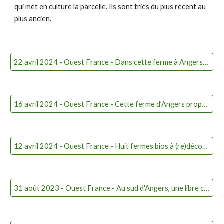
qui met en culture la parcelle. Ils sont triés du plus récent au
plus ancien.
22 avril 2024 - Ouest France - Dans cette ferme à Angers, les habitants récoltent 100 % de la production du maraîcher
16 avril 2024 - Ouest France - Cette ferme d’Angers propose aux clients de venir cueillir leurs fruits et légumes eux-mê
12 avril 2024 - Ouest France - Huit fermes bios à (re)découvrir près d’Angers
31 août 2023 - Ouest France - Au sud d'Angers, une libre cueillette pour payer ses légumes bios moins cher (vidéo)